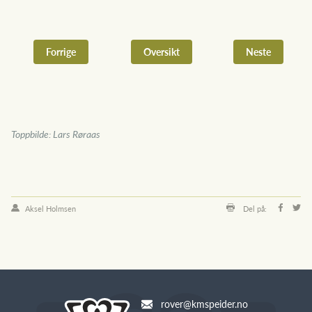
Forrige
Oversikt
Neste
Toppbilde: Lars Røraas
Aksel Holmsen
Del på:
rover@kmspeider.no