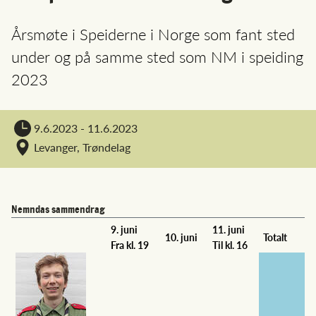
Årsmøte i Speiderne i Norge som fant sted
under og på samme sted som NM i speiding
2023
9.6.2023 - 11.6.2023
Levanger, Trøndelag
Nemndas sammendrag
9. juni
11. juni
10. juni
Totalt
Fra kl. 19
Til kl. 16