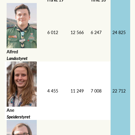
6 012
12 566
6 247
24 825
Alfred
Landsstyret
4 455
11 249
7 008
22 712
Ane
Speiderstyret