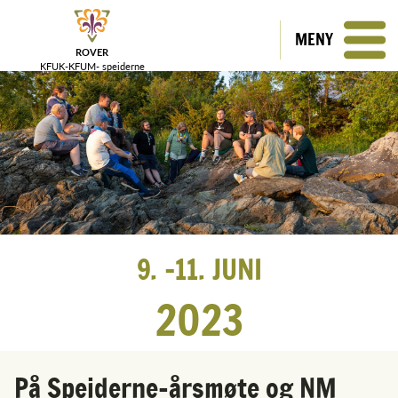
MENY
ROVER
KFUK-KFUM-
speiderne
9.
11.
JUNI
2023
På Speiderne-årsmøte og NM