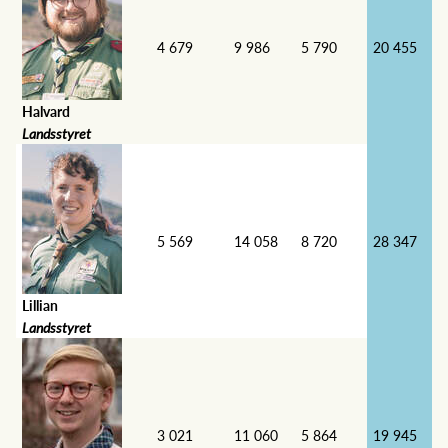
4 679
9 986
5 790
20 455
Halvard
Landsstyret
5 569
14 058
8 720
28 347
Lillian
Landsstyret
3 021
11 060
5 864
19 945