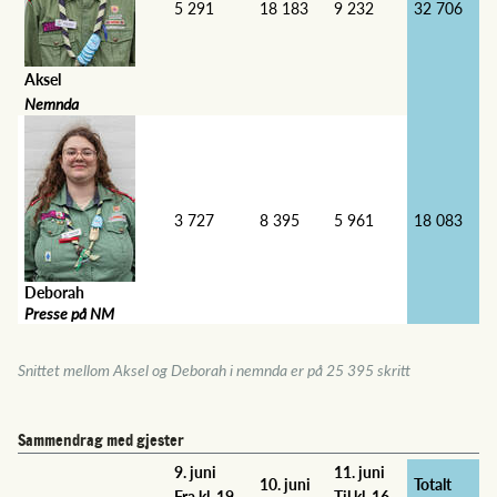
5 291
18 183
9 232
32 706
Aksel
Nemnda
3 727
8 395
5 961
18 083
Deborah
Presse på NM
Snittet mellom Aksel og Deborah i nemnda er på 25 395 skritt
Sammendrag med gjester
9. juni
11. juni
10. juni
Totalt
Fra kl. 19
Til kl. 16